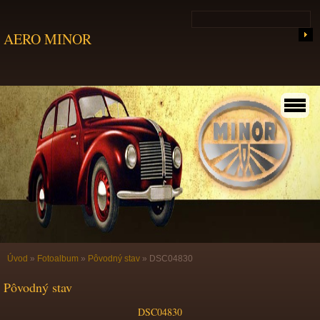
AERO MINOR
Úvod
»
Fotoalbum
»
Pôvodný stav
»
DSC04830
Pôvodný stav
DSC04830