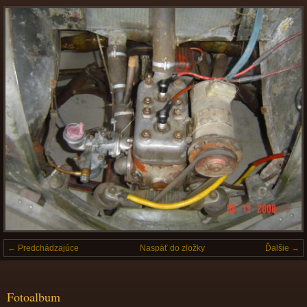
← Predchádzajúce
Naspäť do zložky
Ďalšie →
Fotoalbum