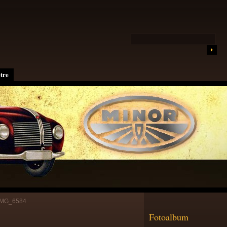
tre
IMG_6584
Fotoalbum