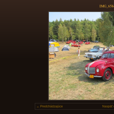
IMG_658
← Predchádzajúce
Naspäť 