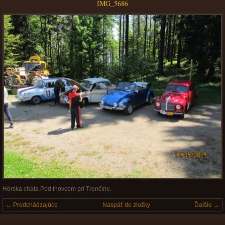
IMG_5686
Horská chata Pod Inovcom pri Trenčíne.
← Predchádzajúce
Naspäť do zložky
Ďalšie →