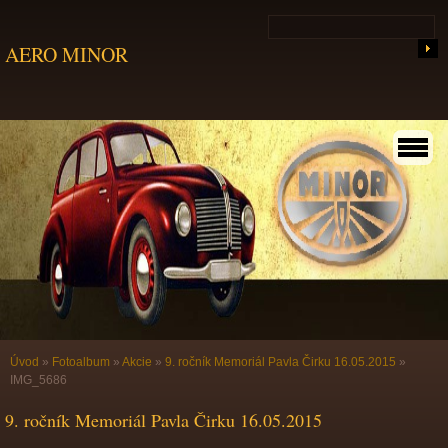
AERO MINOR
Úvod
»
Fotoalbum
»
Akcie
»
9. ročník Memoriál Pavla Čirku 16.05.2015
»
IMG_5686
9. ročník Memoriál Pavla Čirku 16.05.2015